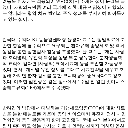
려동물 환자에도 적용되어 WVCC에서 소개된 점이 눈길을 끌
었다. 사람의료만큼 여러 국가에 걸친 대규모 임상이 진행되지
는 않더라도 항암 치료 발전의 주요 성과를 부지런히 받아들이
고 있는 셈이다.
건국대 수의대 KU동물암센터장 윤경아 교수는 정밀의료에 기
반한 항암에 필수적으로 요구되는 환자유래 종양세포 및 액체
생검을 통한 실험검사 활용을 조명했다. 윤 교수는 “개는 사람
과 조직병리, 유전적 특성을 상당 부분 공유한다. 분자생물학
적 표적이 같다면 (사람의) 표적치료제 등을 도입할 가능성도
있다”면서 “개체별 유전 정보를 토대로 치료전략을 세우고 조
정해 가려면 환자 검체를 통한 모니터링이 중요하다”고 강조
했다. 이러한 발전상은 같은 장소에서 1주일 전 열린 벳아너스
증례교류회(CES)에서도 주목됐다.
반려견의 방광에서 다발하는 이행세포암종(TCC)에 대한 치료
법을 논한 패널토론 가운데 종양 바이오마커 유전자 검사나 면
역항암제 등의 활용까지 함께 고민했다. 국내 수의 분야에서도
점차 확대되고 있는 방사선 치료나 인터벤션까지 더하면 옵션