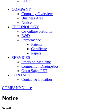
KOR
COMPANY
Company Overview
Business Area
Notice
TECHNOLOGY
Co-culture platform
R&D
Performance
Patents
Certificate
Papers
SERVICES
Precision Medicine
Companion Diagnostics
Onco Saige PET
CONTACT
Contact & Location
COMPANY
Notice
Notice
Scroll