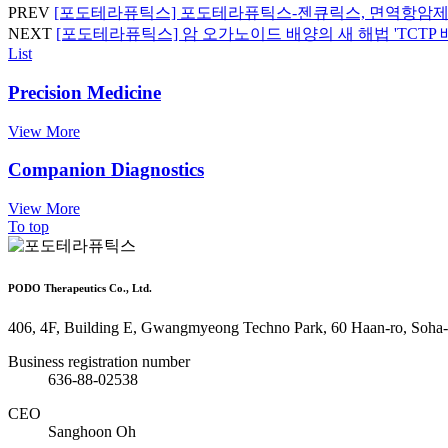
PREV
[포도테라퓨틱스] 포도테라퓨틱스-젠큐릭스, 면역항암제
NEXT
[포도테라퓨틱스] 암 오가노이드 배양의 새 해법 'TCTP 
List
Precision Medicine
View More
Companion Diagnostics
View More
To top
PODO Therapeutics Co., Ltd.
406, 4F, Building E, Gwangmyeong Techno Park, 60 Haan-ro, Soha
Business registration number
636-88-02538
CEO
Sanghoon Oh